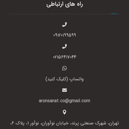
راه های ارتباطی
09120199599
02156417044
واتساپ (کلیک کنید)
aronsanat.co@gmail.com
تهران، شهرک صنعتی پرند، خیابان نوآوران، نوآور 1، پلاک 6،