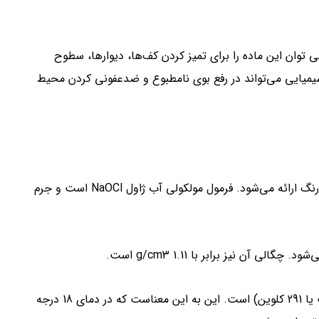
توان این ماده را برای تمیز کردن کف‌ها، دیوارها، سطوح
یمیایی می‌تواند در رفع بوی نامطبوع و ضدعفونی کردن محیط
این ماده یک ترکیب شیمیایی است که به صورت جامدی سبز زرد رنگ ارائه می‌شود. فرمول مولکولی آب ژاول NaOCl است و جرم
ن نیز برابر با 1.11 g/cm3 است.
دمای ذوب آب ژاول برابر با 18 درجه سلسیوس (64 درجه فارنهایت یا 291 کلوین) است. این به این معناست که در دمای 18 درجه