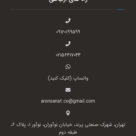
09120199599
02156417044
واتساپ (کلیک کنید)
aronsanat.co@gmail.com
تهران، شهرک صنعتی پرند، خیابان نوآوران، نوآور 1، پلاک 6،
طبقه دوم