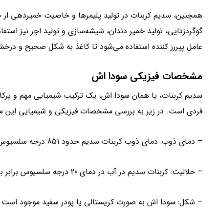
همچنین، سدیم کربنات در تولید پلیمرها و خاصیت خمیردهی از خ
گوگردزدایی، تولید خمیر دندان، شیشه‌سازی و تولید اجر نیز است
عامل پپررز کننده استفاده می‌شود تا کاغذ به شکل صحیح و درخش
مشخصات فیزیکی سودا اش
سدیم کربنات، یا همان سودا اش، یک ترکیب شیمیایی مهم و پرکا
فردی است. در زیر به بررسی مشخصات فیزیکی و شیمیایی این ماده
– دمای ذوب: دمای ذوب کربنات سدیم حدود 851 درجه سلسیوس است. این محصول در دماهای بالاتر تجزیه می‌شود.
– حلالیت: کربنات سدیم در آب در دمای 20 درجه سلسیوس برابر با 215 گرم در لیتر است.
– شکل: سودا اش به صورت کریستالی یا پودر سفید موجود است و ا