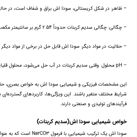
– ظاهر: در شکل کریستالی، سودا اش براق و شفاف است، در حالی 
– چگالی: چگالی سدیم کربنات حدوداً 2.54 گرم بر سانتیمتر مکعب است.
– حلالیت در مواد دیگر: سودا اش قابل حل در برخی از مواد دیگر 
– pH محلول: وقتی سدیم کربنات در آب حل می‌شود، محلول قلیایی با pH حدود 11 تا 12 تشکیل می‌شود.
شرایط مختلف متغیر باشند. این ویژگی‌ها، کاربردهای گسترده‌ای 
فرآیندهای تولیدی و صنعتی دارند.
خواص شیمیایی سودا اش(سدیم کربنات)
سودا اش یک ترکیب شیمیای