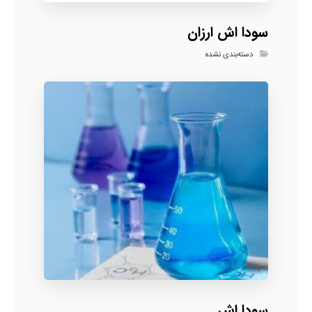
سودا اش ارزان
دسته‌بندی نشده
سودا اش