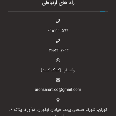
راه های ارتباطی
09120199599
02156417044
واتساپ (کلیک کنید)
aronsanat.co@gmail.com
تهران، شهرک صنعتی پرند، خیابان نوآوران، نوآور 1، پلاک 6،