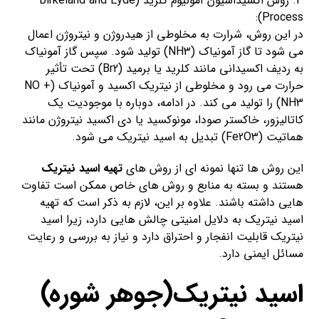
3. روش اکسیداسیون آمونیوم کلرید (Birkeland and Eyde
Process):
در این روش، شرارت به مخلوطی از هیدروژن و نیتروژن اعمال
می شود تا گاز آمونیاک (NH3) تولید شود. سپس گاز آمونیاک
به ردیف اکسیدانی مانند کلرید یا برمید (Br2) تحت تأثیر
حرارت می رود و مخلوطی از نیتریک اکسید و آمونیاک (NO +
NH3) را تولید می کند. در ادامه، دوباره با موجودیت یک
کاتالیزور، خاکستر صودا، مونوکسید یا دی اکسید نیتروژن مانند
هماتیت (Fe2O3) تبدیل به اسید نیتریک می شود.
این روش ها تنها نمونه ای از روش های
تهیه اسید نیتریک
هستند و بسته به منابع و روش های خاص ممکن است تفاوت
هایی داشته باشند. علاوه بر این، لازم به ذکر است که تهیه
اسید نیتریک به دلایل امنیتی چالش هایی دارد، زیرا اسید
نیتریک قابلیت انفجار و احتراق دارد و نیاز به بررسی و رعایت
مسائل ایمنی دارد.
اسید نیتریک(جوهر شوره)