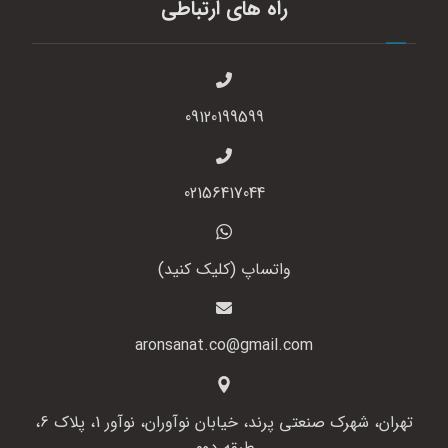
راه های ارتباطی
09120199599
02156417044
واتساپ (کلیک کنید)
aronsanat.co@gmail.com
تهران، شهرک صنعتی پرند، خیابان نوآوران، نوآور 1، پلاک 6،
طبقه دوم