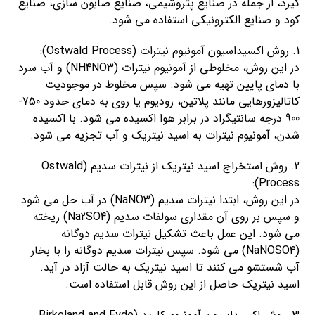
گیرد، از جمله در صنایع پتروشیمی، صنایع صابون سازی، صنایع
کود و صنایع الکترونیکی استفاده می شود.
1. روش اکسیداسیون آمونیوم نیترات (Ostwald Process):
در این روش، مخلوطی از آمونیوم نیترات (NH4NO3) و آب سرد
با دمای پایین تهیه می شود. سپس مخلوط در موجودیت
کاتالیزورهایی مانند پلاتین، رودیوم یا روی به دمای حدود 750-
900 درجه سانتیگراد در برابر هوا اکسیده می شود. با اکسیده
شدن، آمونیوم نیترات به اسید نیتریک و آب تجزیه می شود.
2. روش استخراج اسید نیتریک از نیترات سدیم (Ostwald
Process):
در این روش، ابتدا نیترات سدیم (NaNO3) در آب حل می شود
و سپس بر روی آن مقداری سولفات سدیم (Na2SO4) ریخته
می شود. این عمل باعث تشکیل نیترات سدیم دوگانه
(NaNOSO4) می شود. سپس نیترات سدیم دوگانه را با بخار
آب شستشو می کنند تا اسید نیتریک به حالت آزاد در آید.
اسید نیتریک حاصل از این روش قابل استفاده است.