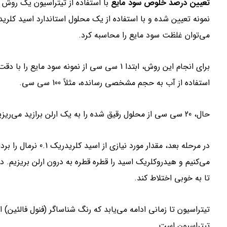
تعیین درصد خلوص سود مایع
با استفاده از تیتراسیون یک روش 
می‌توان غلظت سود مایع را محاسبه کرد.
برای انجام این روش، ابتدا 1 سی سی از نمونه سو
استفاده از آب به حجم مشخصی رسانده، مثلاً 100 سی سی.
حال، 20 سی سی از محلول رقیق شده را به یک ارلن برازید می‌ریزیم. سپس، دو قطره از فنول فالئین به محلول اضافه می‌کنیم.
در مرحله بعد، مقدار م
می‌کنیم و هیدروکلریک اسید را قطره قطره به درون ارلن بریزیم. د
تا به خوبی اختلاط کند.
تیتراسیون تا زمانی ادامه می‌یابد که رنگ شناساگر (فنول فالئین) ا
تیتراسیون است.