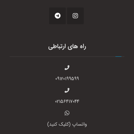
راه های ارتباطی
09120199599
02156417044
واتساپ (کلیک کنید)